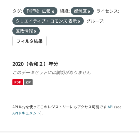
タグ:
刊行物_広報
組織:
都筑区
ライセンス:
クリエイティブ・コモンズ 表示
グループ:
区政情報
フィルタ結果
2020（令和２）年分
このデータセットには説明がありません
PDF
ZIP
API Keyを使ってこのレジストリーにもアクセス可能です
API
(see
APIドキュメント
).