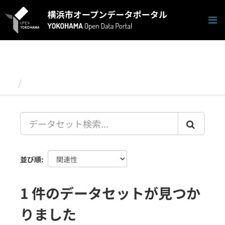
ス
キ
ッ
プ
し
て
内
容
データセット
へ
並び順
1 件のデータセットが見つか
りました