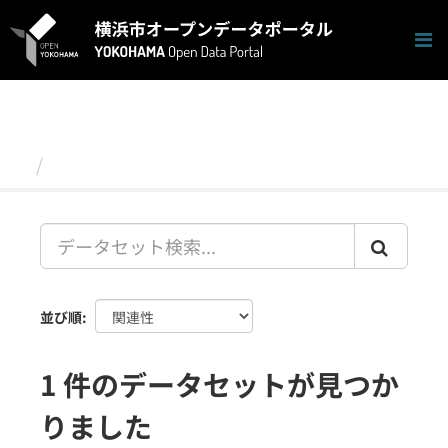
ス
キ
ッ
プ
し
て
内
容
データセット
へ
並び順
1 件のデータセットが見つか
りました