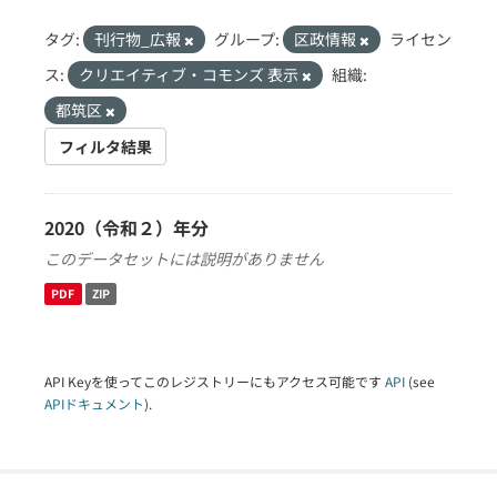
タグ:
刊行物_広報
グループ:
区政情報
ライセン
ス:
クリエイティブ・コモンズ 表示
組織:
都筑区
フィルタ結果
2020（令和２）年分
このデータセットには説明がありません
PDF
ZIP
API Keyを使ってこのレジストリーにもアクセス可能です
API
(see
APIドキュメント
).