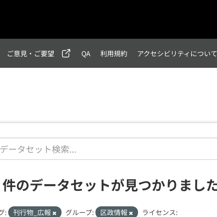
ご意見・ご要望
QA
利用規約
アクセシビリティについ
7 件のデータセットが見つかりまし
グ:
刊行物_広報
グループ:
区政情報
ライセンス: