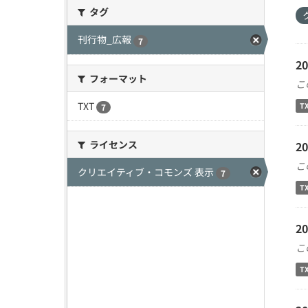
タグ
刊行物_広報
7
2
フォーマット
こ
TXT
T
7
ライセンス
2
こ
クリエイティブ・コモンズ 表示
7
T
2
こ
T