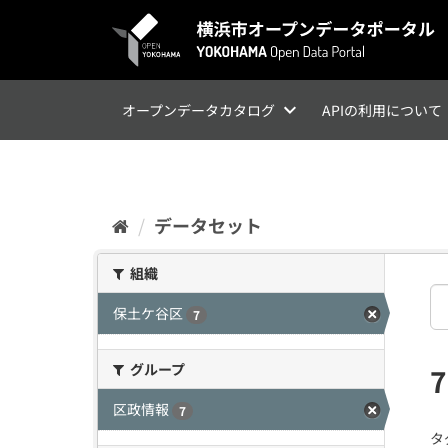
ス
キ
ッ
プ
し
て
オープンデータカタログ
APIの利用について
内
容
へ
データセット
組織
保土ケ谷区
7
グループ
区政情報
7
タ