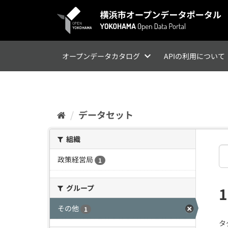
ス
キ
ッ
プ
し
て
オープンデータカタログ
APIの利用について
内
容
へ
データセット
組織
政策経営局
1
グループ
その他
1
タ