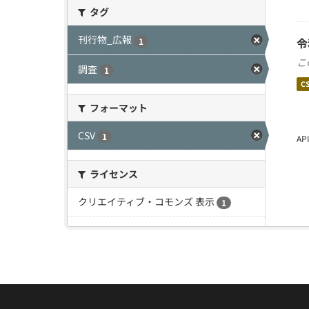
タグ
刊行物_広報
令
1
こ
調査
1
C
フォーマット
CSV
1
A
ライセンス
クリエイティブ・コモンズ 表示
1