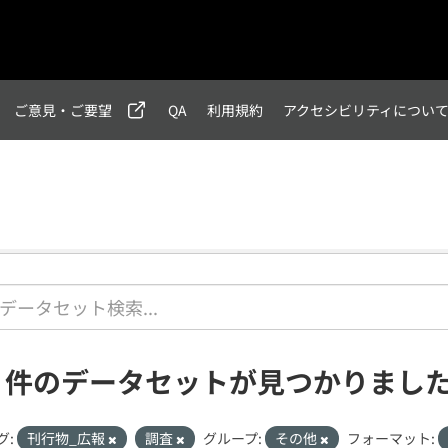
ご意見・ご要望
QA
利用規約
アクセシビリティについ
1 件のデータセットが見つかりまし
グ:
刊行物_広報
調査
グループ:
その他
フォーマット: