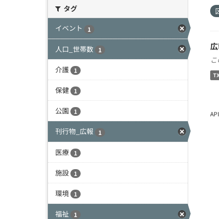
タグ
イベント
1
広
人口_世帯数
1
こ
介護
1
T
保健
1
公園
1
A
刊行物_広報
1
医療
1
施設
1
環境
1
福祉
1