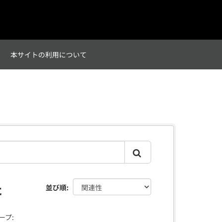
て
本サイトの利用について
た
並び順
ープ: