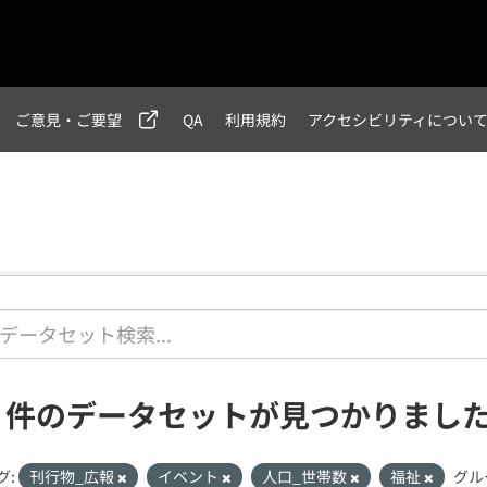
ご意見・ご要望
QA
利用規約
アクセシビリティについ
1 件のデータセットが見つかりまし
グ:
刊行物_広報
イベント
人口_世帯数
福祉
グル