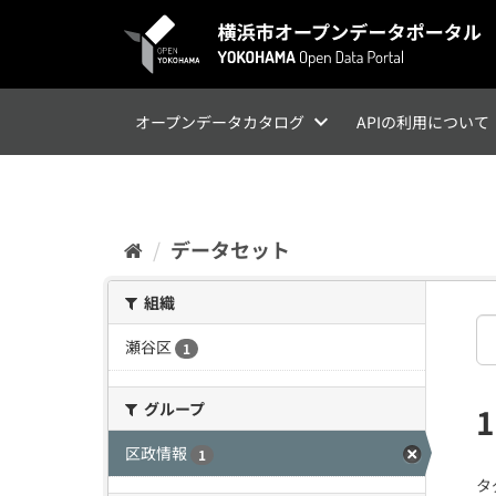
ス
キ
ッ
プ
し
て
オープンデータカタログ
APIの利用について
内
容
へ
データセット
組織
瀬谷区
1
グループ
区政情報
1
タ