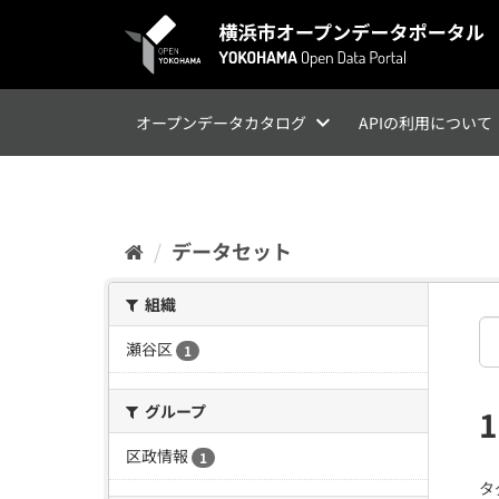
ス
キ
ッ
プ
し
て
オープンデータカタログ
APIの利用について
内
容
へ
データセット
組織
瀬谷区
1
グループ
区政情報
1
タ