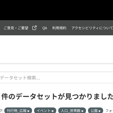
ご意見・ご要望
QA
利用規約
アクセシビリティについ
1 件のデータセットが見つかりまし
グ:
刊行物_広報
イベント
人口_世帯数
公園
フォ