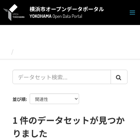
ス
キ
ッ
プ
し
て
内
容
データセット
へ
並び順
1 件のデータセットが見つか
りました