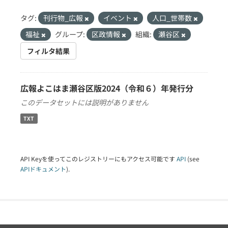
タグ:
刊行物_広報
イベント
人口_世帯数
福祉
グループ:
区政情報
組織:
瀬谷区
フィルタ結果
広報よこはま瀬谷区版2024（令和６）年発行分
このデータセットには説明がありません
TXT
API Keyを使ってこのレジストリーにもアクセス可能です
API
(see
APIドキュメント
).