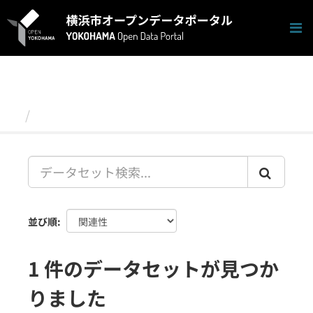
ス
キ
ッ
プ
し
て
内
容
データセット
へ
並び順
1 件のデータセットが見つか
りました