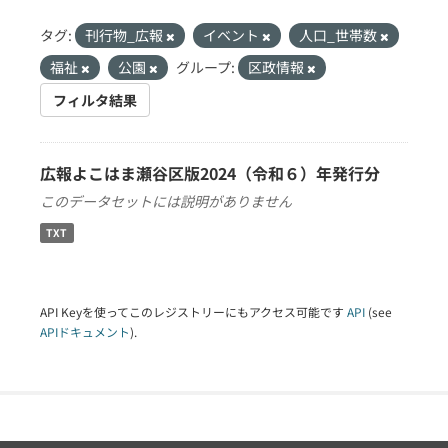
タグ:
刊行物_広報
イベント
人口_世帯数
福祉
公園
グループ:
区政情報
フィルタ結果
広報よこはま瀬谷区版2024（令和６）年発行分
このデータセットには説明がありません
TXT
API Keyを使ってこのレジストリーにもアクセス可能です
API
(see
APIドキュメント
).