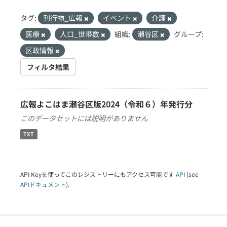
タグ:
刊行物_広報
イベント
介護
医療
人口_世帯数
組織:
瀬谷区
グループ:
区政情報
フィルタ結果
広報よこはま瀬谷区版2024（令和６）年発行分
このデータセットには説明がありません
TXT
API Keyを使ってこのレジストリーにもアクセス可能です
API
(see
APIドキュメント
).