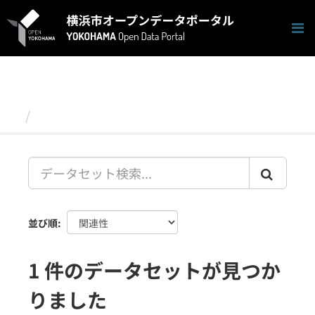
ス
キ
ッ
プ
し
て
内
容
データセット
へ
並び順
1 件のデータセットが見つか
りました