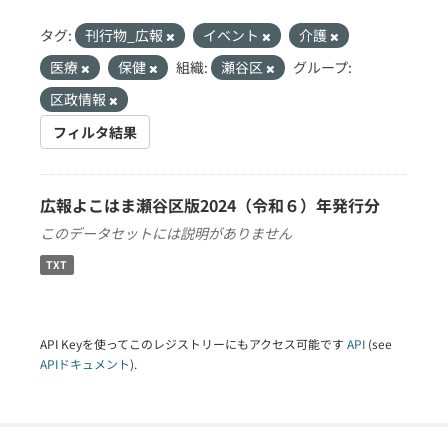
タグ:
刊行物_広報
イベント
介護
医療
保健
組織:
瀬谷区
グループ:
区政情報
フィルタ結果
広報よこはま瀬谷区版2024（令和６）年発行分
このデータセットには説明がありません
TXT
API Keyを使ってこのレジストリーにもアクセス可能です
API
(see
APIドキュメント
).