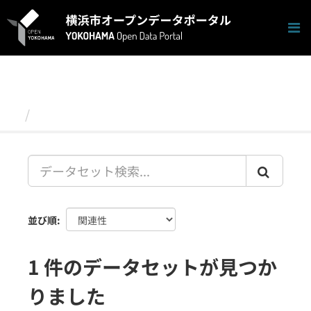
ス
キ
ッ
プ
し
て
内
容
データセット
へ
並び順
1 件のデータセットが見つか
りました