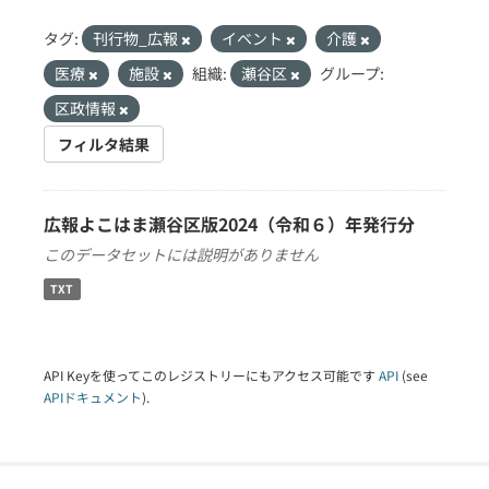
タグ:
刊行物_広報
イベント
介護
医療
施設
組織:
瀬谷区
グループ:
区政情報
フィルタ結果
広報よこはま瀬谷区版2024（令和６）年発行分
このデータセットには説明がありません
TXT
API Keyを使ってこのレジストリーにもアクセス可能です
API
(see
APIドキュメント
).