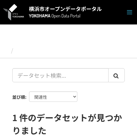
ス
キ
ッ
プ
し
て
内
容
データセット
へ
並び順
1 件のデータセットが見つか
りました