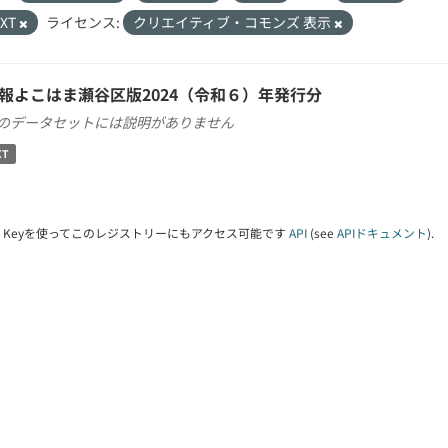
TXT
ライセンス:
クリエイティブ・コモンズ 表示
報よこはま瀬谷区版2024（令和６）年発行分
のデータセットには説明がありません
XT
PI Keyを使ってこのレジストリーにもアクセス可能です
API
(see
APIドキュメント
).