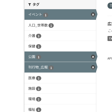
タグ
イベント
1
広
人口_世帯数
1
こ
介護
1
T
保健
1
公園
1
A
刊行物_広報
1
医療
1
施設
1
環境
1
福祉
1