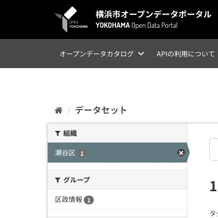
ス
キ
ッ
プ
し
て
オープンデータカタログ
APIの利用について
内
容
へ
データセット
組織
瀬谷区
1
グループ
区政情報
1
タ