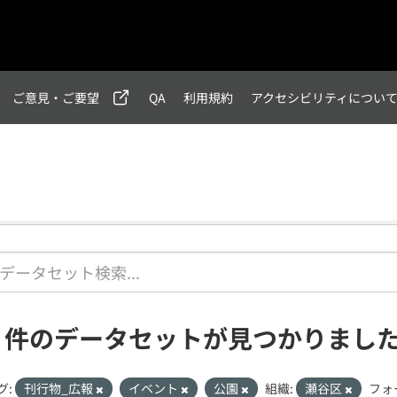
ご意見・ご要望
QA
利用規約
アクセシビリティについ
1 件のデータセットが見つかりまし
グ:
刊行物_広報
イベント
公園
組織:
瀬谷区
フォ