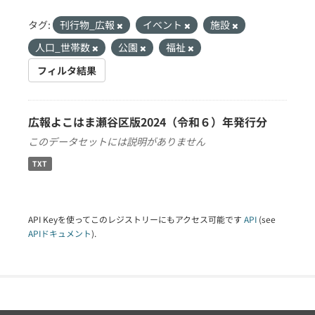
タグ:
刊行物_広報
イベント
施設
人口_世帯数
公園
福祉
フィルタ結果
広報よこはま瀬谷区版2024（令和６）年発行分
このデータセットには説明がありません
TXT
API Keyを使ってこのレジストリーにもアクセス可能です
API
(see
APIドキュメント
).