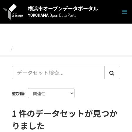
ス
キ
ッ
プ
し
て
内
容
データセット
へ
並び順
1 件のデータセットが見つか
りました