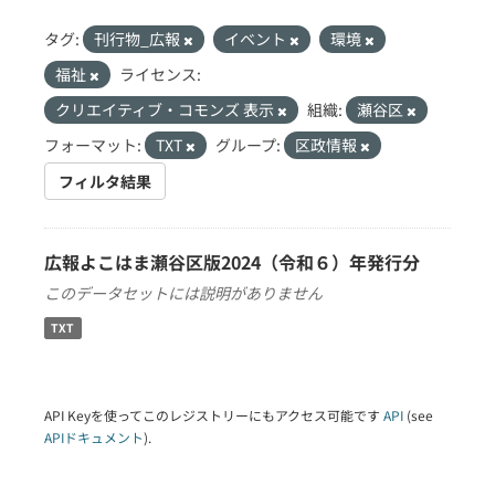
タグ:
刊行物_広報
イベント
環境
福祉
ライセンス:
クリエイティブ・コモンズ 表示
組織:
瀬谷区
フォーマット:
TXT
グループ:
区政情報
フィルタ結果
広報よこはま瀬谷区版2024（令和６）年発行分
このデータセットには説明がありません
TXT
API Keyを使ってこのレジストリーにもアクセス可能です
API
(see
APIドキュメント
).