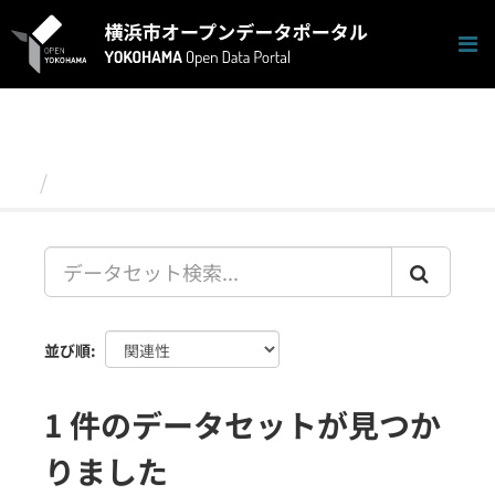
ス
キ
ッ
プ
し
て
内
容
データセット
へ
並び順
1 件のデータセットが見つか
りました