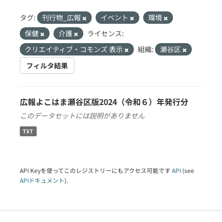
タグ:
刊行物_広報
イベント
環境
保健
介護
ライセンス:
クリエイティブ・コモンズ 表示
組織:
瀬谷区
フィルタ結果
広報よこはま瀬谷区版2024（令和６）年発行分
このデータセットには説明がありません
TXT
API Keyを使ってこのレジストリーにもアクセス可能です
API
(see
APIドキュメント
).