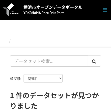
ス
キ
ッ
プ
し
て
内
容
データセット
へ
並び順
1 件のデータセットが見つか
りました