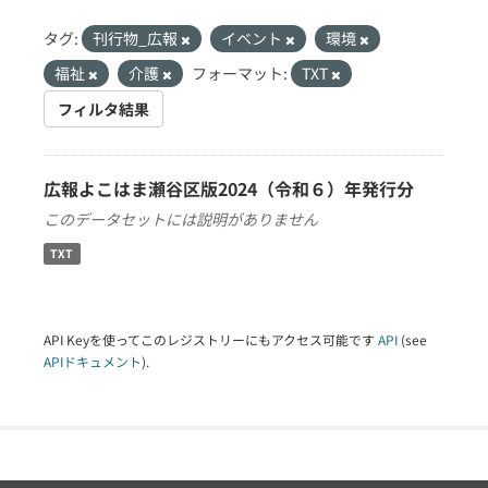
タグ:
刊行物_広報
イベント
環境
福祉
介護
フォーマット:
TXT
フィルタ結果
広報よこはま瀬谷区版2024（令和６）年発行分
このデータセットには説明がありません
TXT
API Keyを使ってこのレジストリーにもアクセス可能です
API
(see
APIドキュメント
).