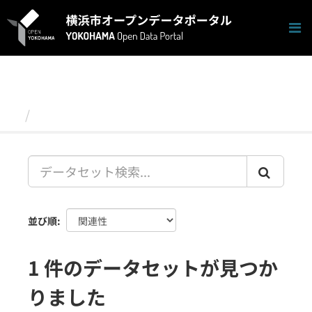
ス
キ
ッ
プ
し
て
内
容
データセット
へ
並び順
1 件のデータセットが見つか
りました