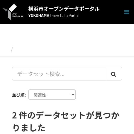
ス
キ
ッ
プ
し
て
内
容
データセット
へ
並び順
2 件のデータセットが見つか
りました