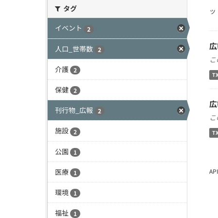
タグ
ッ
イベント
2
広
人口_世帯数
2
こ
介護
2
T
保健
2
広
刊行物_広報
2
こ
施設
2
T
公園
1
医療
A
1
環境
1
福祉
1