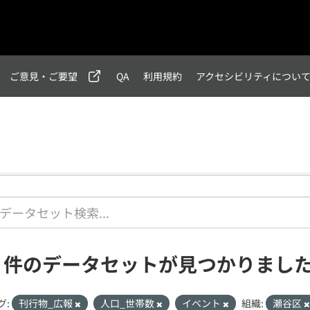
ご意見・ご要望
QA
利用規約
アクセシビリティについ
2 件のデータセットが見つかりまし
グ:
刊行物_広報
人口_世帯数
イベント
組織:
瀬谷区