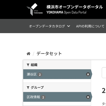
ス
キ
ッ
プ
し
て
オープンデータカタログ
APIの利用について
内
容
へ
データセット
組織
瀬谷区
2
グループ
区政情報
2
タ