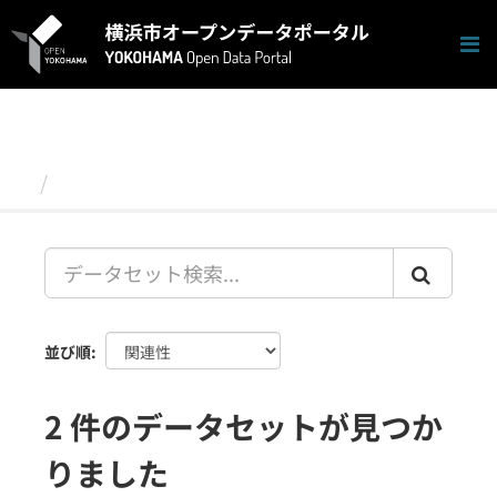
ス
キ
ッ
プ
し
て
内
容
データセット
へ
並び順
2 件のデータセットが見つか
りました