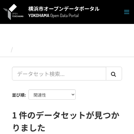
ス
キ
ッ
プ
し
て
内
容
データセット
へ
並び順
1 件のデータセットが見つか
りました