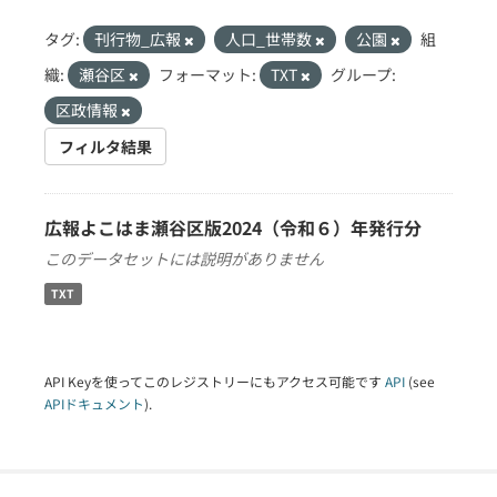
タグ:
刊行物_広報
人口_世帯数
公園
組
織:
瀬谷区
フォーマット:
TXT
グループ:
区政情報
フィルタ結果
広報よこはま瀬谷区版2024（令和６）年発行分
このデータセットには説明がありません
TXT
API Keyを使ってこのレジストリーにもアクセス可能です
API
(see
APIドキュメント
).