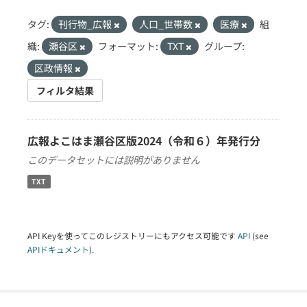
タグ:
刊行物_広報
人口_世帯数
医療
組
織:
瀬谷区
フォーマット:
TXT
グループ:
区政情報
フィルタ結果
広報よこはま瀬谷区版2024（令和６）年発行分
このデータセットには説明がありません
TXT
API Keyを使ってこのレジストリーにもアクセス可能です
API
(see
APIドキュメント
).