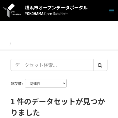
ス
キ
ッ
プ
し
て
内
容
データセット
へ
並び順
1 件のデータセットが見つか
りました