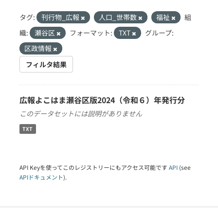
タグ:
刊行物_広報
人口_世帯数
福祉
組
織:
瀬谷区
フォーマット:
TXT
グループ:
区政情報
フィルタ結果
広報よこはま瀬谷区版2024（令和６）年発行分
このデータセットには説明がありません
TXT
API Keyを使ってこのレジストリーにもアクセス可能です
API
(see
APIドキュメント
).