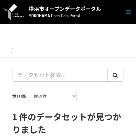
ス
キ
ッ
プ
し
て
内
容
データセット
へ
並び順
1 件のデータセットが見つか
りました