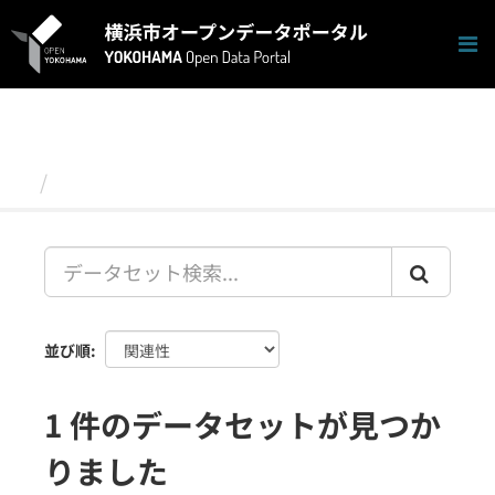
ス
キ
ッ
プ
し
て
内
容
データセット
へ
並び順
1 件のデータセットが見つか
りました