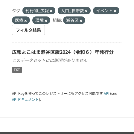
タグ:
刊行物_広報
人口_世帯数
イベント
医療
環境
組織:
瀬谷区
フィルタ結果
広報よこはま瀬谷区版2024（令和６）年発行分
このデータセットには説明がありません
TXT
API Keyを使ってこのレジストリーにもアクセス可能です
API
(see
APIドキュメント
).