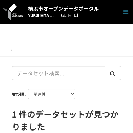
ス
キ
ッ
プ
し
て
内
容
データセット
へ
並び順
1 件のデータセットが見つか
りました