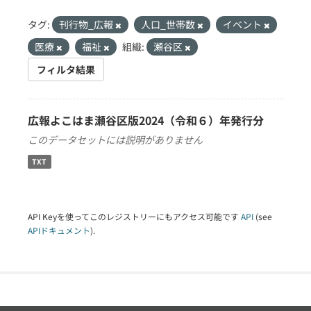
タグ:
刊行物_広報
人口_世帯数
イベント
医療
福祉
組織:
瀬谷区
フィルタ結果
広報よこはま瀬谷区版2024（令和６）年発行分
このデータセットには説明がありません
TXT
API Keyを使ってこのレジストリーにもアクセス可能です
API
(see
APIドキュメント
).