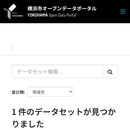
ス
キ
ッ
プ
し
て
内
容
データセット
へ
並び順
1 件のデータセットが見つか
りました