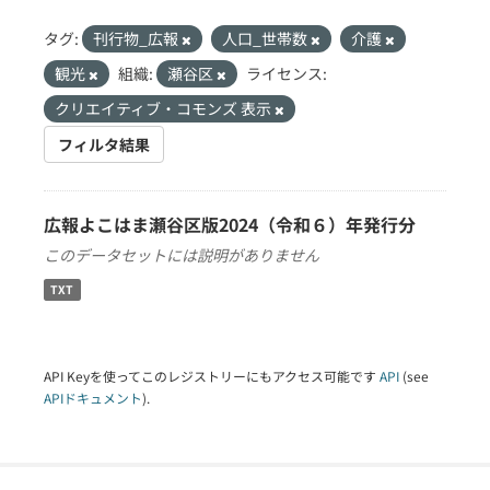
タグ:
刊行物_広報
人口_世帯数
介護
観光
組織:
瀬谷区
ライセンス:
クリエイティブ・コモンズ 表示
フィルタ結果
広報よこはま瀬谷区版2024（令和６）年発行分
このデータセットには説明がありません
TXT
API Keyを使ってこのレジストリーにもアクセス可能です
API
(see
APIドキュメント
).