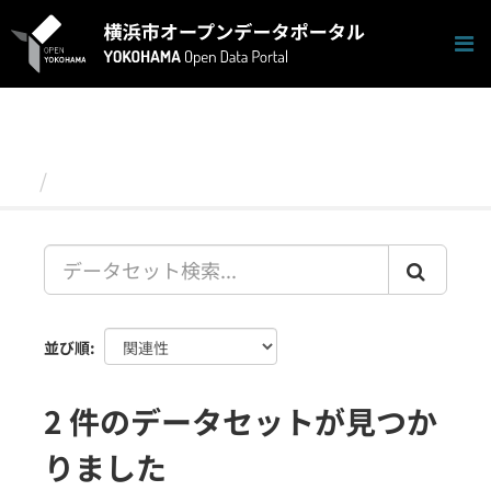
ス
キ
ッ
プ
し
て
内
容
データセット
へ
並び順
2 件のデータセットが見つか
りました