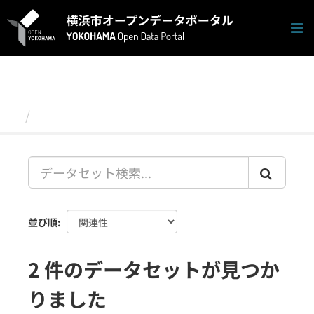
ス
キ
ッ
プ
し
て
内
容
データセット
へ
並び順
2 件のデータセットが見つか
りました