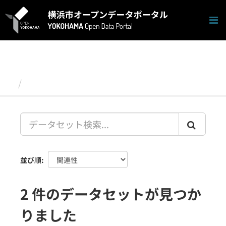
ス
キ
ッ
プ
し
て
内
容
データセット
へ
並び順
2 件のデータセットが見つか
りました