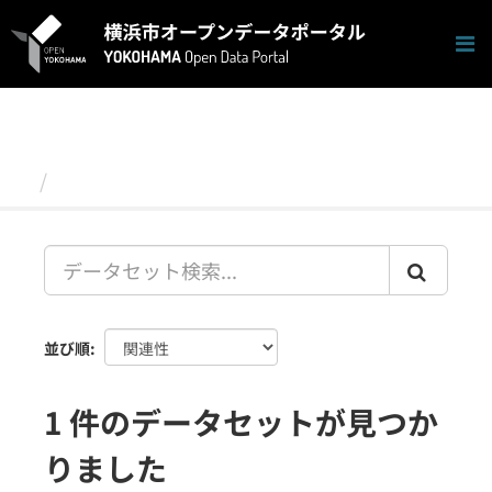
ス
キ
ッ
プ
し
て
内
容
データセット
へ
並び順
1 件のデータセットが見つか
りました