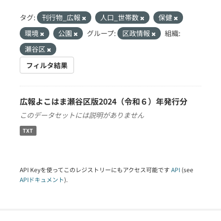
タグ:
刊行物_広報
人口_世帯数
保健
環境
公園
グループ:
区政情報
組織:
瀬谷区
フィルタ結果
広報よこはま瀬谷区版2024（令和６）年発行分
このデータセットには説明がありません
TXT
API Keyを使ってこのレジストリーにもアクセス可能です
API
(see
APIドキュメント
).