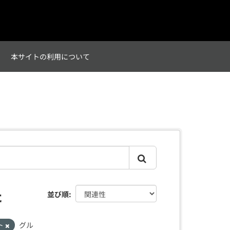
て
本サイトの利用について
た
並び順
ト
グル