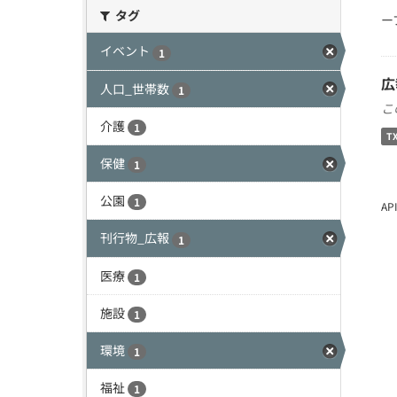
タグ
ー
イベント
1
広
人口_世帯数
1
こ
介護
1
T
保健
1
公園
1
A
刊行物_広報
1
医療
1
施設
1
環境
1
福祉
1