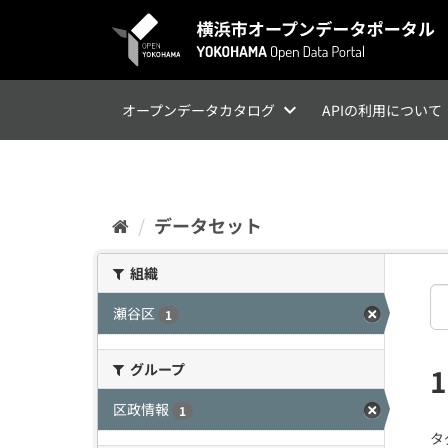
ス
キ
ッ
プ
し
て
オープンデータカタログ
APIの利用について
内
容
へ
データセット
組織
瀬谷区
1
グループ
区政情報
1
タ