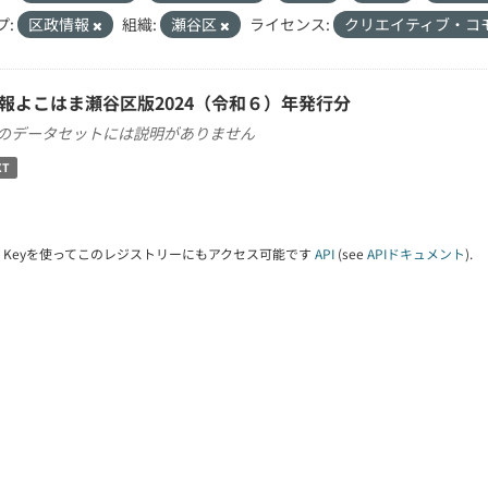
プ:
区政情報
組織:
瀬谷区
ライセンス:
クリエイティブ・コ
報よこはま瀬谷区版2024（令和６）年発行分
のデータセットには説明がありません
XT
PI Keyを使ってこのレジストリーにもアクセス可能です
API
(see
APIドキュメント
).