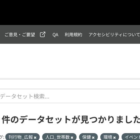
ご意見・ご要望
QA
利用規約
アクセシビリティについ
1 件のデータセットが見つかりまし
グ:
刊行物_広報
人口_世帯数
保健
環境
イベン