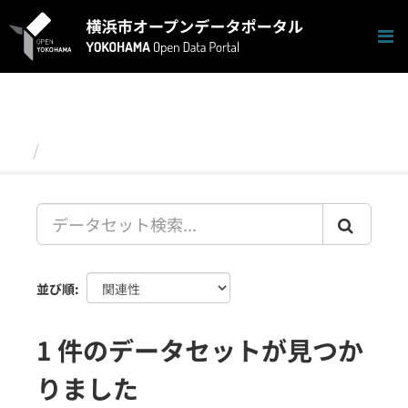
ス
キ
ッ
プ
し
て
内
容
データセット
へ
並び順
1 件のデータセットが見つか
りました