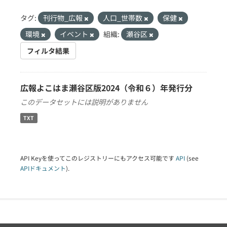
タグ:
刊行物_広報
人口_世帯数
保健
環境
イベント
組織:
瀬谷区
フィルタ結果
広報よこはま瀬谷区版2024（令和６）年発行分
このデータセットには説明がありません
TXT
API Keyを使ってこのレジストリーにもアクセス可能です
API
(see
APIドキュメント
).