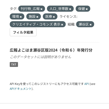
タグ:
刊行物_広報
人口_世帯数
保健
環境
施設
医療
ライセンス:
クリエイティブ・コモンズ 表示
組織:
瀬谷区
フィルタ結果
広報よこはま瀬谷区版2024（令和６）年発行分
このデータセットには説明がありません
TXT
API Keyを使ってこのレジストリーにもアクセス可能です
API
(see
APIドキュメント
).