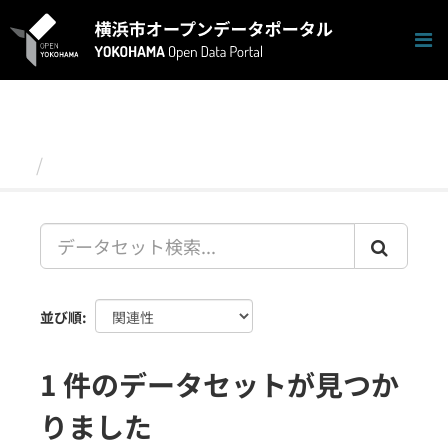
ス
キ
ッ
プ
し
て
内
容
データセット
へ
並び順
1 件のデータセットが見つか
りました