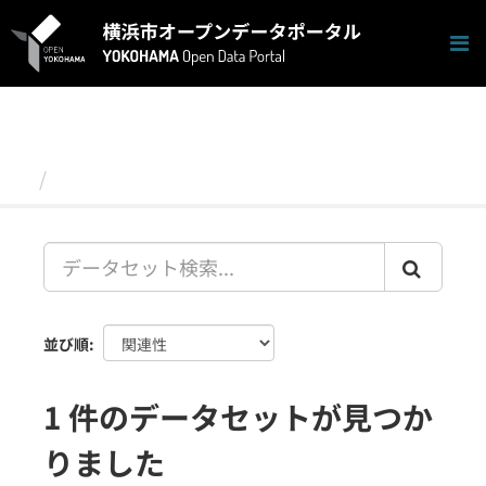
ス
キ
ッ
プ
し
て
内
容
データセット
へ
並び順
1 件のデータセットが見つか
りました