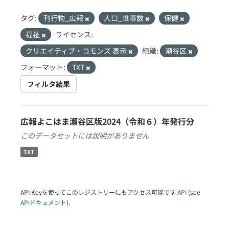
タグ:
刊行物_広報
人口_世帯数
保健
福祉
ライセンス:
クリエイティブ・コモンズ 表示
組織:
瀬谷区
フォーマット:
TXT
フィルタ結果
広報よこはま瀬谷区版2024（令和６）年発行分
このデータセットには説明がありません
TXT
API Keyを使ってこのレジストリーにもアクセス可能です
API
(see
APIドキュメント
).