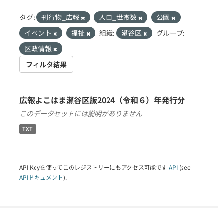
タグ:
刊行物_広報
人口_世帯数
公園
イベント
福祉
組織:
瀬谷区
グループ:
区政情報
フィルタ結果
広報よこはま瀬谷区版2024（令和６）年発行分
このデータセットには説明がありません
TXT
API Keyを使ってこのレジストリーにもアクセス可能です
API
(see
APIドキュメント
).