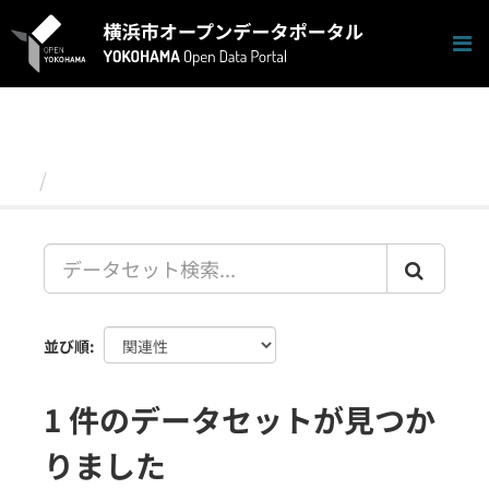
ス
キ
ッ
プ
し
て
内
容
データセット
へ
並び順
1 件のデータセットが見つか
りました