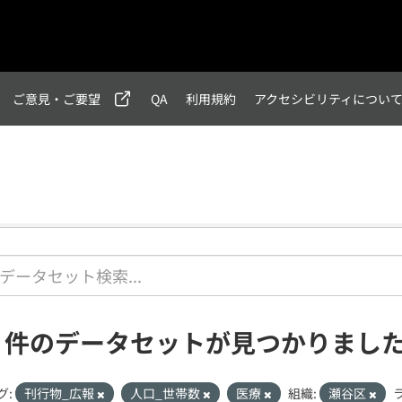
ご意見・ご要望
QA
利用規約
アクセシビリティについ
1 件のデータセットが見つかりまし
グ:
刊行物_広報
人口_世帯数
医療
組織:
瀬谷区