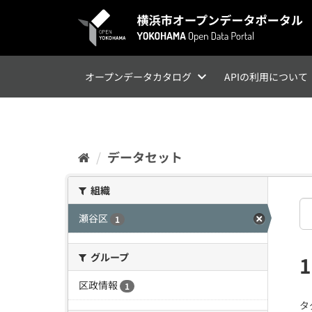
ス
キ
ッ
プ
し
て
オープンデータカタログ
APIの利用について
内
容
へ
データセット
組織
瀬谷区
1
グループ
区政情報
1
タ