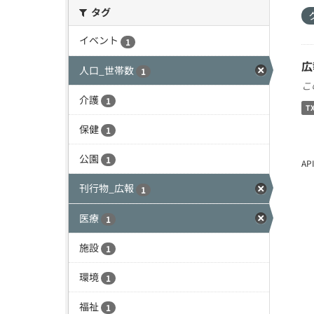
タグ
イベント
1
広
人口_世帯数
1
こ
介護
1
T
保健
1
公園
1
A
刊行物_広報
1
医療
1
施設
1
環境
1
福祉
1