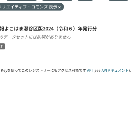
クリエイティブ・コモンズ 表示
報よこはま瀬谷区版2024（令和６）年発行分
のデータセットには説明がありません
XT
PI Keyを使ってこのレジストリーにもアクセス可能です
API
(see
APIドキュメント
).