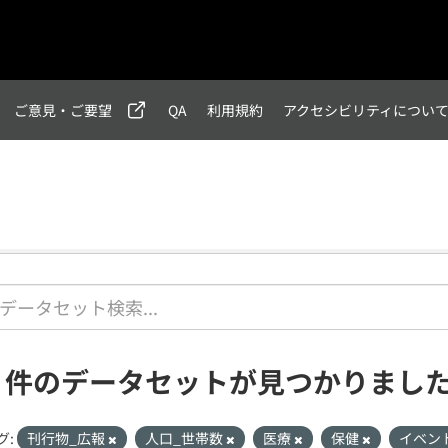
ご意見・ご要望
QA
利用規約
アクセシビリティについ
1 件のデータセットが見つかりまし
グ:
刊行物_広報
人口_世帯数
医療
保健
イベン