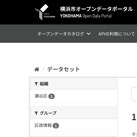
ス
キ
ッ
プ
し
て
オープンデータカタログ
APIの利用について
内
容
へ
データセット
組織
瀬谷区
1
グループ
区政情報
1
タ