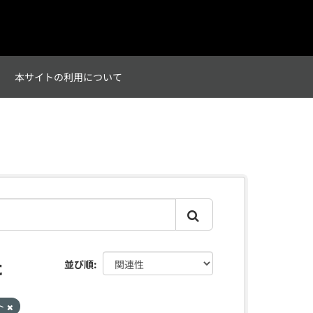
て
本サイトの利用について
た
並び順
ト