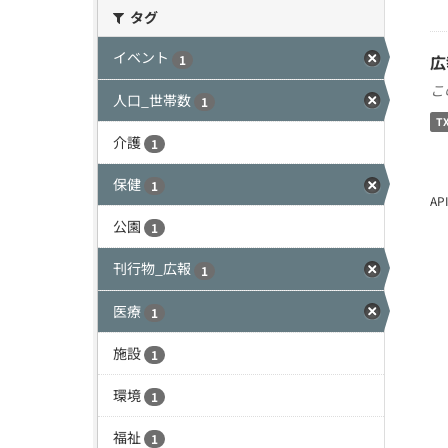
タグ
イベント
広
1
こ
人口_世帯数
1
T
介護
1
保健
1
A
公園
1
刊行物_広報
1
医療
1
施設
1
環境
1
福祉
1