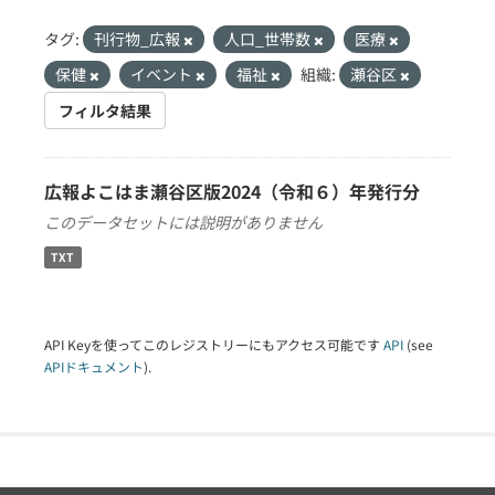
タグ:
刊行物_広報
人口_世帯数
医療
保健
イベント
福祉
組織:
瀬谷区
フィルタ結果
広報よこはま瀬谷区版2024（令和６）年発行分
このデータセットには説明がありません
TXT
API Keyを使ってこのレジストリーにもアクセス可能です
API
(see
APIドキュメント
).