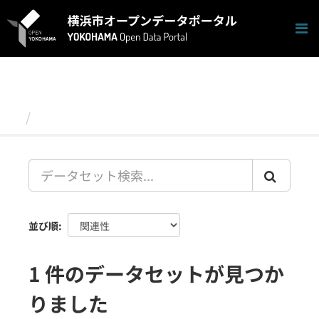
ス
キ
ッ
プ
し
て
内
容
データセット
へ
並び順
1 件のデータセットが見つか
りました