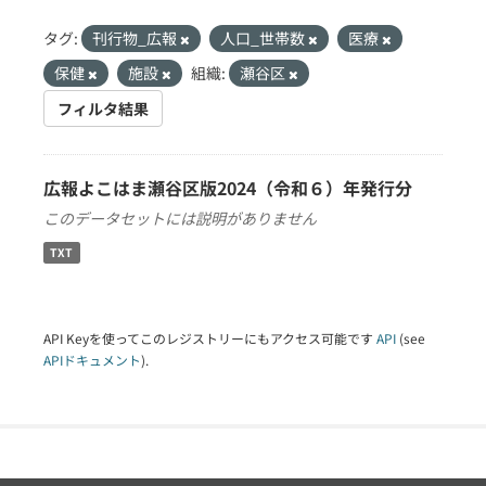
タグ:
刊行物_広報
人口_世帯数
医療
保健
施設
組織:
瀬谷区
フィルタ結果
広報よこはま瀬谷区版2024（令和６）年発行分
このデータセットには説明がありません
TXT
API Keyを使ってこのレジストリーにもアクセス可能です
API
(see
APIドキュメント
).