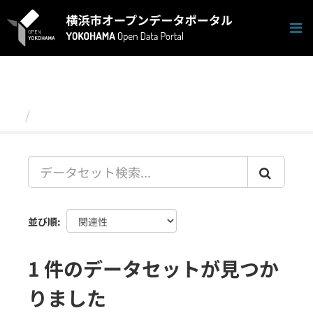
ス
キ
ッ
プ
し
て
内
容
データセット
へ
並び順
1 件のデータセットが見つか
りました