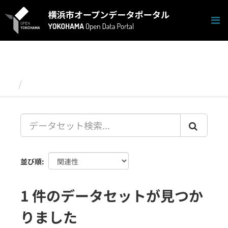
ス
キ
ッ
プ
し
て
内
容
データセット
へ
並び順
1 件のデータセットが見つか
りました