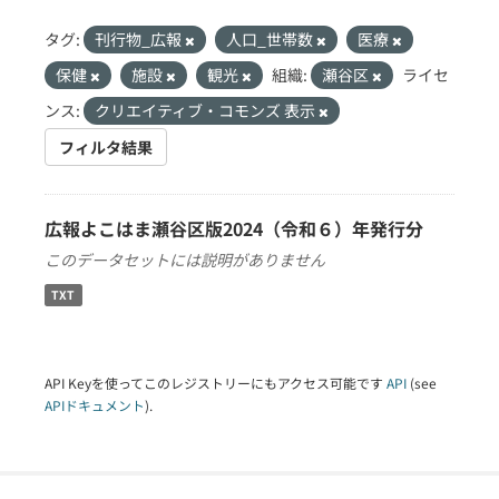
タグ:
刊行物_広報
人口_世帯数
医療
保健
施設
観光
組織:
瀬谷区
ライセ
ンス:
クリエイティブ・コモンズ 表示
フィルタ結果
広報よこはま瀬谷区版2024（令和６）年発行分
このデータセットには説明がありません
TXT
API Keyを使ってこのレジストリーにもアクセス可能です
API
(see
APIドキュメント
).