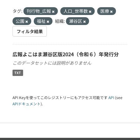
タグ:
刊行物_広報
人口_世帯数
医療
公園
福祉
組織:
瀬谷区
フィルタ結果
広報よこはま瀬谷区版2024（令和６）年発行分
このデータセットには説明がありません
TXT
API Keyを使ってこのレジストリーにもアクセス可能です
API
(see
APIドキュメント
).