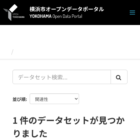
ス
キ
ッ
プ
し
て
内
容
データセット
へ
並び順
1 件のデータセットが見つか
りました