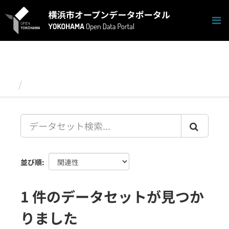
ス
キ
ッ
プ
し
て
内
容
データセット
へ
並び順
1 件のデータセットが見つか
りました