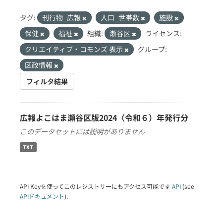
タグ:
刊行物_広報
人口_世帯数
施設
保健
福祉
組織:
瀬谷区
ライセンス:
クリエイティブ・コモンズ 表示
グループ:
区政情報
フィルタ結果
広報よこはま瀬谷区版2024（令和６）年発行分
このデータセットには説明がありません
TXT
API Keyを使ってこのレジストリーにもアクセス可能です
API
(see
APIドキュメント
).