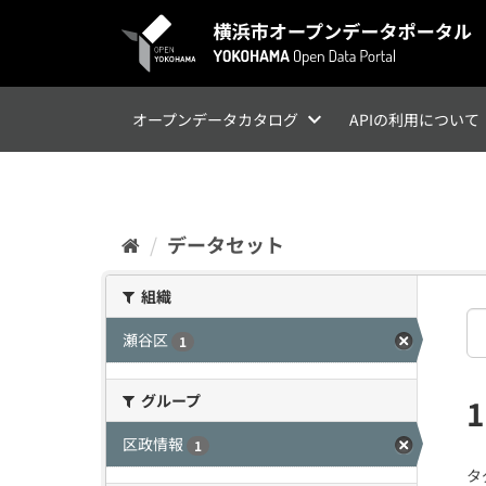
ス
キ
ッ
プ
し
て
オープンデータカタログ
APIの利用について
内
容
へ
データセット
組織
瀬谷区
1
グループ
区政情報
1
タ