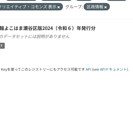
クリエイティブ・コモンズ 表示
グループ:
区政情報
報よこはま瀬谷区版2024（令和６）年発行分
のデータセットには説明がありません
XT
PI Keyを使ってこのレジストリーにもアクセス可能です
API
(see
APIドキュメント
).