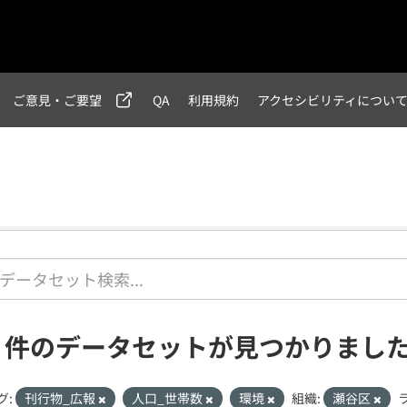
ご意見・ご要望
QA
利用規約
アクセシビリティについ
1 件のデータセットが見つかりまし
グ:
刊行物_広報
人口_世帯数
環境
組織:
瀬谷区