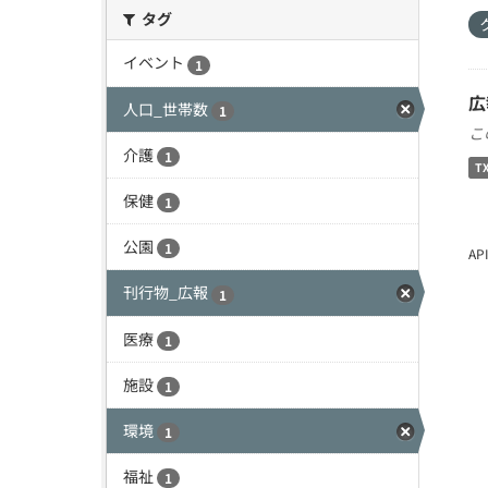
タグ
イベント
1
広
人口_世帯数
1
こ
介護
1
T
保健
1
公園
1
A
刊行物_広報
1
医療
1
施設
1
環境
1
福祉
1