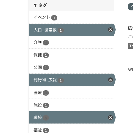
タグ
イベント
1
広
人口_世帯数
1
こ
介護
1
T
保健
1
公園
1
A
刊行物_広報
1
医療
1
施設
1
環境
1
福祉
1