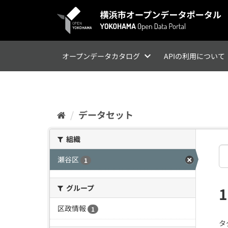
ス
キ
ッ
プ
し
て
オープンデータカタログ
APIの利用について
内
容
へ
データセット
組織
瀬谷区
1
グループ
区政情報
1
タ