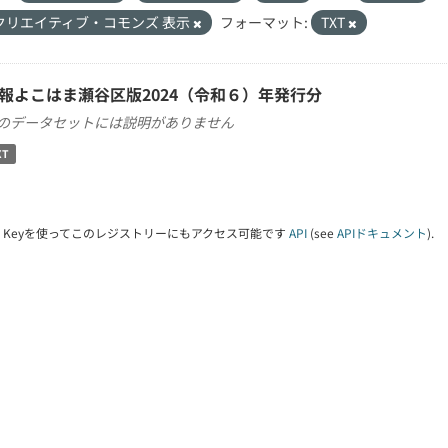
クリエイティブ・コモンズ 表示
フォーマット:
TXT
報よこはま瀬谷区版2024（令和６）年発行分
のデータセットには説明がありません
XT
PI Keyを使ってこのレジストリーにもアクセス可能です
API
(see
APIドキュメント
).