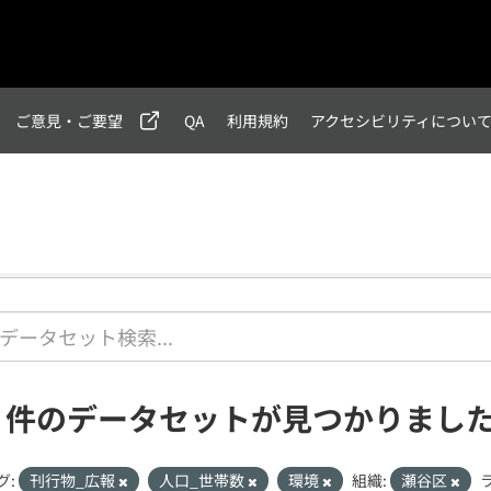
ご意見・ご要望
QA
利用規約
アクセシビリティについ
1 件のデータセットが見つかりまし
グ:
刊行物_広報
人口_世帯数
環境
組織:
瀬谷区