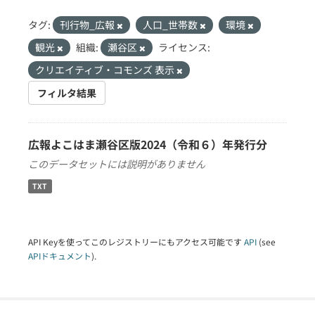
タグ:
刊行物_広報
人口_世帯数
環境
観光
組織:
瀬谷区
ライセンス:
クリエイティブ・コモンズ 表示
フィルタ結果
広報よこはま瀬谷区版2024（令和６）年発行分
このデータセットには説明がありません
TXT
API Keyを使ってこのレジストリーにもアクセス可能です
API
(see
APIドキュメント
).