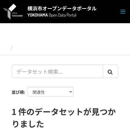
ス
キ
ッ
プ
し
て
内
容
データセット
へ
並び順
1 件のデータセットが見つか
りました