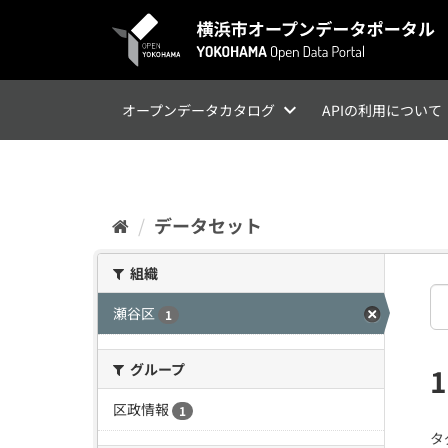
ス
キ
ッ
プ
し
て
オープンデータカタログ
APIの利用について
内
容
へ
データセット
組織
瀬谷区
1
グループ
区政情報
1
タ