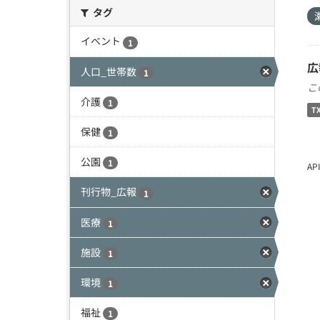
タグ
イベント
1
広
人口_世帯数
1
こ
介護
1
T
保健
1
公園
1
A
刊行物_広報
1
医療
1
施設
1
環境
1
福祉
1