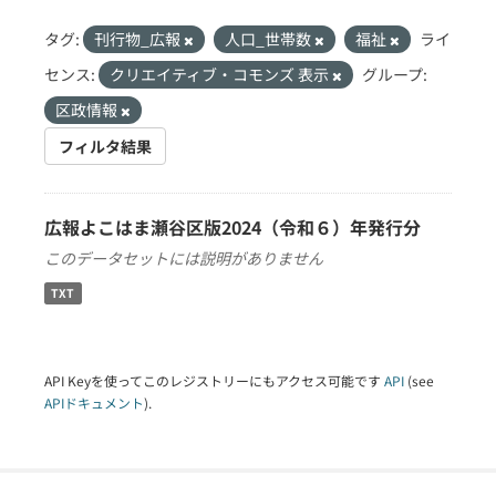
タグ:
刊行物_広報
人口_世帯数
福祉
ライ
センス:
クリエイティブ・コモンズ 表示
グループ:
区政情報
フィルタ結果
広報よこはま瀬谷区版2024（令和６）年発行分
このデータセットには説明がありません
TXT
API Keyを使ってこのレジストリーにもアクセス可能です
API
(see
APIドキュメント
).