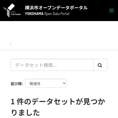
ス
キ
ッ
プ
し
て
内
容
データセット
へ
並び順
1 件のデータセットが見つか
りました