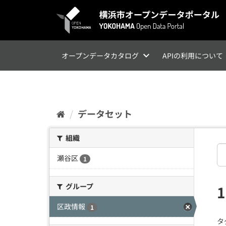
ス
キ
ッ
プ
し
て
オープンデータカタログ
APIの利用について
内
容
へ
データセット
組織
瀬谷区
1
グループ
区政情報
1
タ