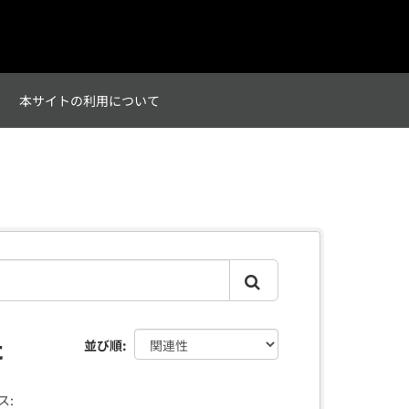
て
本サイトの利用について
た
並び順
ス: