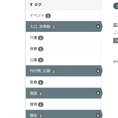
タグ
イベント
1
広
人口_世帯数
1
こ
介護
1
T
保健
1
公園
1
A
刊行物_広報
1
医療
1
施設
1
環境
1
福祉
1