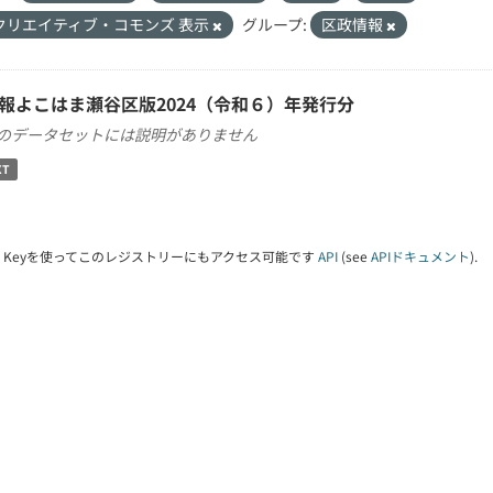
クリエイティブ・コモンズ 表示
グループ:
区政情報
報よこはま瀬谷区版2024（令和６）年発行分
のデータセットには説明がありません
XT
PI Keyを使ってこのレジストリーにもアクセス可能です
API
(see
APIドキュメント
).