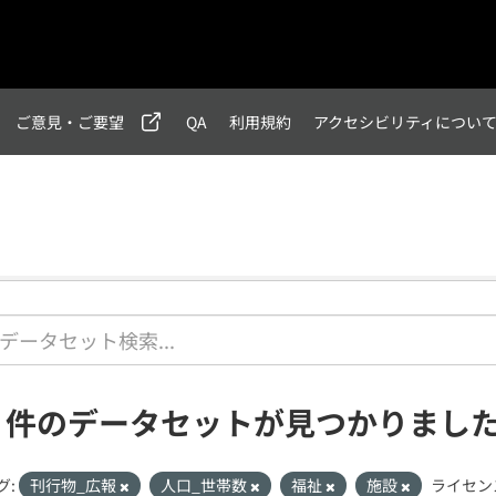
ご意見・ご要望
QA
利用規約
アクセシビリティについ
1 件のデータセットが見つかりまし
グ:
刊行物_広報
人口_世帯数
福祉
施設
ライセン