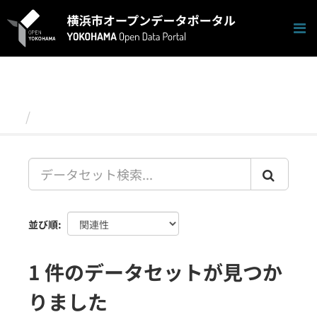
ス
キ
ッ
プ
し
て
内
容
データセット
へ
並び順
1 件のデータセットが見つか
りました