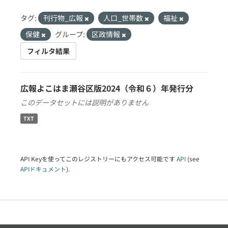
タグ:
刊行物_広報
人口_世帯数
福祉
保健
グループ:
区政情報
フィルタ結果
広報よこはま瀬谷区版2024（令和６）年発行分
このデータセットには説明がありません
TXT
API Keyを使ってこのレジストリーにもアクセス可能です
API
(see
APIドキュメント
).