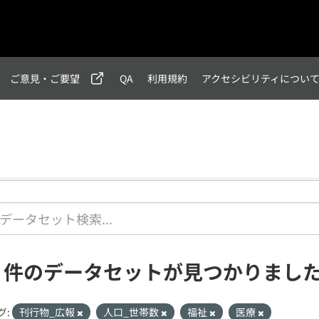
ご意見・ご要望
QA
利用規約
アクセシビリティについ
1 件のデータセットが見つかりまし
グ:
刊行物_広報
人口_世帯数
福祉
医療