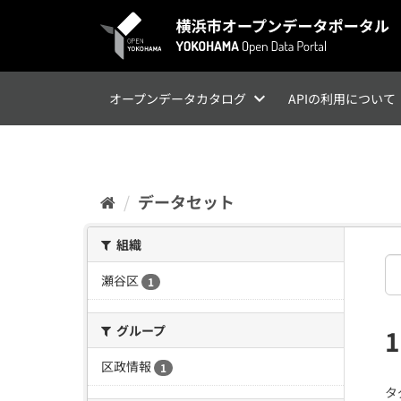
ス
キ
ッ
プ
し
て
オープンデータカタログ
APIの利用について
内
容
へ
データセット
組織
瀬谷区
1
グループ
区政情報
1
タ