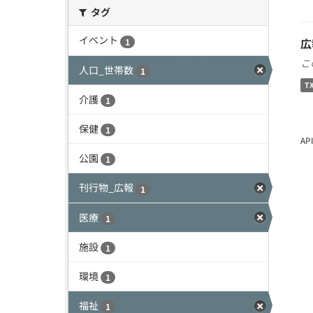
タグ
イベント
広
1
こ
人口_世帯数
1
T
介護
1
保健
1
A
公園
1
刊行物_広報
1
医療
1
施設
1
環境
1
福祉
1