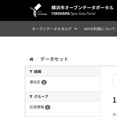
ス
キ
ッ
プ
し
て
オープンデータカタログ
APIの利用について
内
容
へ
データセット
組織
瀬谷区
1
グループ
区政情報
1
タ