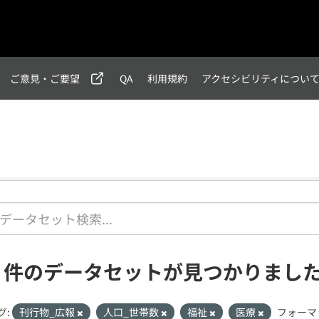
ご意見・ご要望
QA
利用規約
アクセシビリティについ
1 件のデータセットが見つかりまし
グ:
刊行物_広報
人口_世帯数
福祉
医療
フォーマ