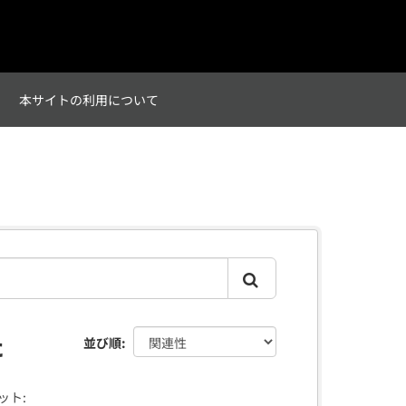
て
本サイトの利用について
た
並び順
ット: