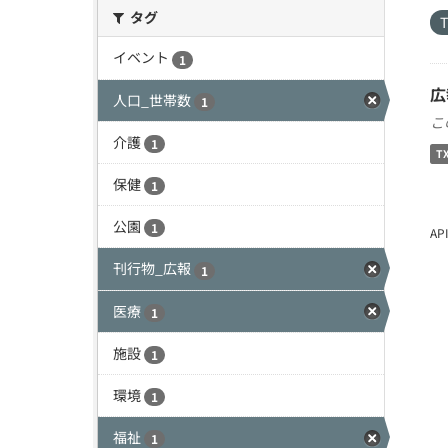
タグ
イベント
1
広
人口_世帯数
1
こ
介護
1
T
保健
1
公園
1
A
刊行物_広報
1
医療
1
施設
1
環境
1
福祉
1